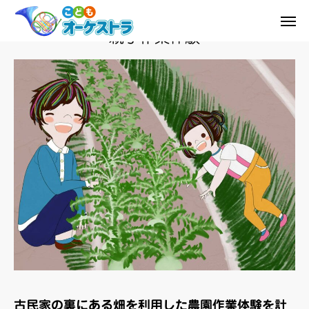
親子作業体験
ログイン
こどもオーケストラについて
スタッフ紹介
お知らせ
BLOG
放課後等デイサービスとは
よくある質問
求人情報
古民家の裏にある畑を利用した農園作業体験を計