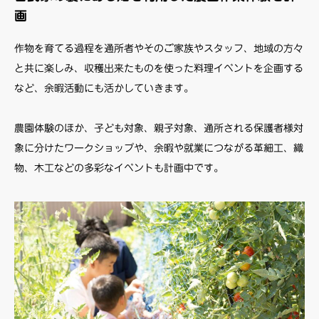
画
対象のお子様
作物を育てる過程を通所者やそのご家族やスタッフ、地域の方々
と共に楽しみ、収穫出来たものを使った料理イベントを企画する
オーダーメイド療育
など、余暇活動にも活かしていきます。
放課後等デイサービスとは
オーダーメイド療育
農園体験のほか、子ども対象、親子対象、通所される保護者様対
象に分けたワークショップや、余暇や就業につながる革細工、織
アクセス
物、木工などの多彩なイベントも計画中です。
会社概要
求人情報
よくある質問
見学・体験・空き枠待ちのお申込み
お問合せ
重要事項説明書